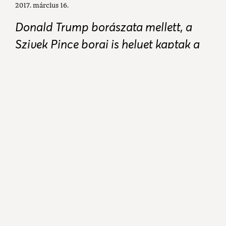
2017. március 16.
Donald Trump borászata mellett, a
Szivek Pince borai is helyet kaptak a
VinCE Budapest rendezvényén.
Szivekék lassan hozzászokhatnak a
sikerekhez.Nyáron a Londoni Borfesztiválra hívták
meg őket Nemrég arról számoltunk be, hogy az
amerikai nagykövetség az elnökválasztás éjszakáján
az ő boraikat kínálta a fogadáson. Februárban
Bécsben mutatták be boraikat. A Szivek Pincét a
neves Mandiner.Bor is felkapta, így írnak róluk:
"Szivek Pince, 2015-os zöldveltelini trilógia. A három
bornak a lényege, hogy máskor szüretelték és
máshogy dolgozták fel őket, de ugyanarról az
ültetvényről származnak. Olyan, akár az egyetemi
évek. Az első év könnyű, a középső már kicsit