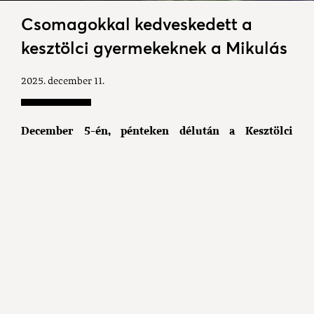
Csomagokkal kedveskedett a
kesztölci gyermekeknek a Mikulás
2025. december 11.
December 5-én, pénteken délután a Kesztölci
Szlovák Önkormányzat segítségével településünkre
is ellátogatott a Mikulás és ezúttal sem érkezett üres
kézzel. Fiatalok, családok, idősek köszöntötték
együtt a manókkal érkező Nagyszakállút,
rögtönzött tánc és közös fényképek állítottak
emléket a nagy találkozásnak.
December 5-én, szürkületkor indult útnak a Mikulás,
lelkes csapatával, feldíszített járművekkel haladtak
végig a falu utcáin. A Mónika presszó után a Malom
utca, majd a Tavasz és a Homoki utcák következtek, a