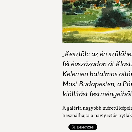
„Kesztölc az én szülőh
fél évszázadon át Klast
Kelemen hatalmas oltárm
Most Budapesten, a Pá
kiállítást festményeiből
A galéria nagyobb méretű képei
használhajta a navigációs nyilak