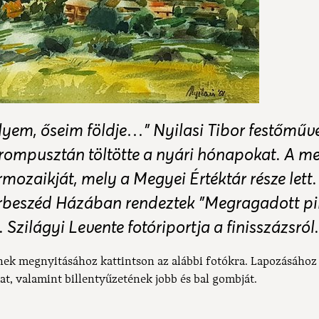
elyem, őseim földje…” Nyilasi Tibor festőműv
rompusztán töltötte a nyári hónapokat. A mes
ozaikját, mely a Megyei Értéktár része lett
rbeszéd Házában rendeztek "Megragadott pi
. Szilágyi Levente fotóriportja a finisszázsról.
nek megnyitásához kattintson az alábbi fotókra. Lapozásához
at, valamint billentyűzetének jobb és bal gombját.