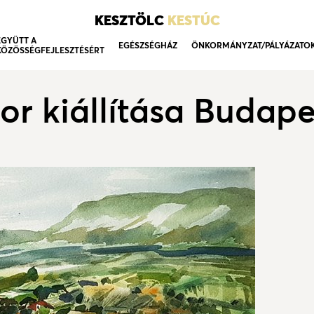
KESZTÖLC
KESTÚC
EGYÜTT A
EGÉSZSÉGHÁZ
ÖNKORMÁNYZAT/PÁLYÁZATO
KÖZÖSSÉGFEJLESZTÉSÉRT
bor kiállítása Budap