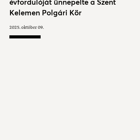
évfordulóját ünnepelte a Szent
Kelemen Polgári Kör
2025. október 09.
Húsz év hosszú idő, pláne, ha az alapítástól a jelenig
vezető utat számos eredmény és elvégzett munka
övezi. Két évtizede tevékenykedik a kesztölci Szent
Kelemen Polgári Kör, melynek tagjai a minap a
plébánián ünnepelték meg a kerek évfordulót.
A jó hangulatú összejövetelen Simonek Antal, a
polgári kör vezetője köszöntötte a polgári kör tagjait
és a meghívott vendégeket, majd elmondta, hogy a
2003-tól civil csoportosulásként létező Szent
Kelemen Polgári Kör 2005. szeptember 22-én alakult
meg hivatalosan, az alábbi tagokkal: Bujna Katalin,
Bujna Veronika, Hegedűs Katalin, Kara Vilmos, Kónya