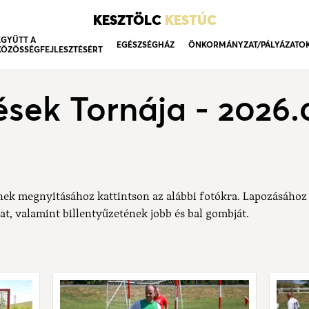
KESZTÖLC
KESTÚC
EGYÜTT A
EGÉSZSÉGHÁZ
ÖNKORMÁNYZAT/PÁLYÁZATO
KÖZÖSSÉGFEJLESZTÉSÉRT
ések Tornája - 2026.
nek megnyitásához kattintson az alábbi fotókra. Lapozásához
at, valamint billentyűzetének jobb és bal gombját.