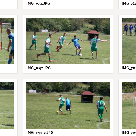
IMG_7551.JPG
IMG_762
IMG_7697.JPG
IMG_771
IMG_7732-2.JPG
IMG_774