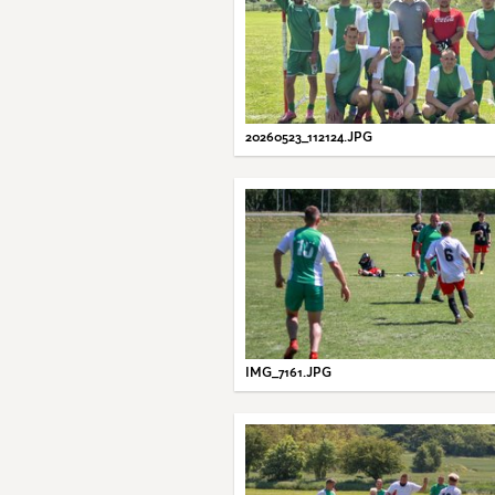
20260523_112124.JPG
IMG_7161.JPG