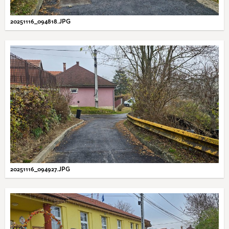
20251116_094818.JPG
20251116_094927.JPG