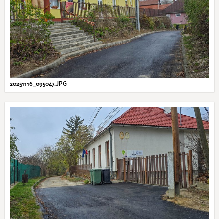
20251116_095047.JPG