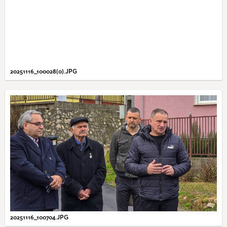
20251116_100028(0).JPG
20251116_100704.JPG