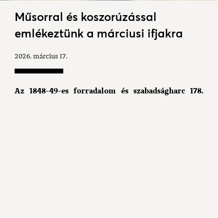
Műsorral és koszorúzással
emlékeztünk a márciusi ifjakra
2026. március 17.
Az 1848-49-es forradalom és szabadságharc 178.
évfordulója alkalmából március 13-án, pénteken
tartottak megemlékezést a művelődési házban. A
Kesztölci Kincses József Általános Iskola diákjainak
műsorát követően az ünneplők koszorúkat
helyeztek el a Szabadság téri emlékműnél.
A rendezvényen Hertlik Médea Mónika, a
művelődési ház vezetője Kesztölc Község
Önkormányzata nevében köszöntötte a jelenlévőket,
majd a Himnusz eléneklése után Juhász Sándor
polgármester mondott beszédet.