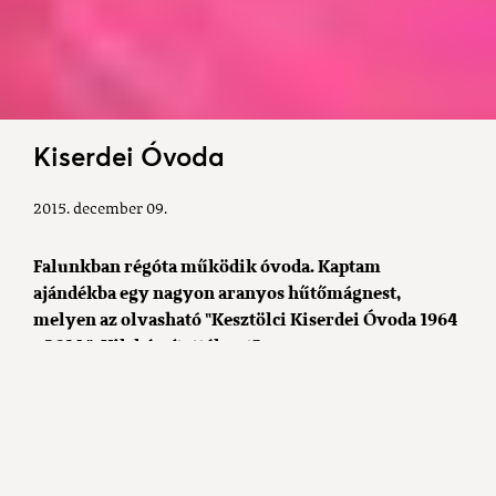
Kiserdei Óvoda
2015. december 09.
Falunkban régóta működik óvoda. Kaptam
ajándékba egy nagyon aranyos hűtőmágnest,
melyen az olvasható "Kesztölci Kiserdei Óvoda 1964
- 2014 ". Kik készítették ezt?
A hűtőmágnest óvodánk dolgozói készítették, ezt
kapták ajándékba azok, akik elfogadták
meghívásunkat az óvoda 50. születésnapjára.
Településünkön 1935-től működik óvoda. Akkoriban