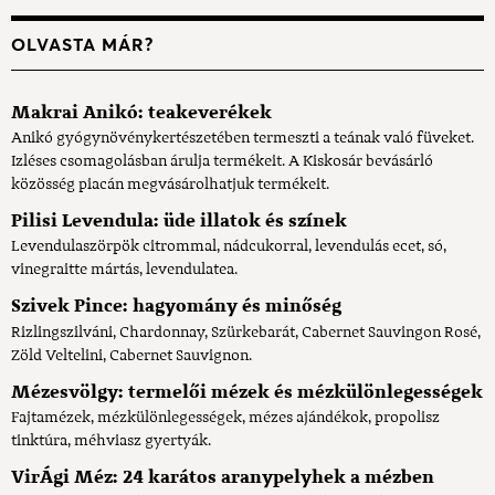
OLVASTA MÁR?
Makrai Anikó: teakeverékek
Anikó gyógynövénykertészetében termeszti a teának való füveket.
Izléses csomagolásban árulja termékeit. A Kiskosár bevásárló
közösség piacán megvásárolhatjuk termékeit.
Pilisi Levendula: üde illatok és színek
Levendulaszörpök citrommal, nádcukorral, levendulás ecet, só,
vinegraitte mártás, levendulatea.
Szivek Pince: hagyomány és minőség
Rizlingszilváni, Chardonnay, Szürkebarát, Cabernet Sauvingon Rosé,
Zöld Veltelini, Cabernet Sauvignon.
Mézesvölgy: termelői mézek és mézkülönlegességek
Fajtamézek, mézkülönlegességek, mézes ajándékok, propolisz
tinktúra, méhviasz gyertyák.
VirÁgi Méz: 24 karátos aranypelyhek a mézben