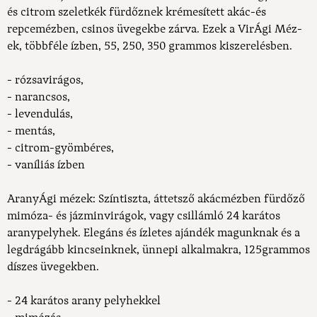
és citro
m szeletkék fürdőznek krémesített akác-és
repcemézben, csinos üvegekbe zárva. Ezek a VirÁgi Méz-
ek, többféle ízben, 55, 250, 350 grammos kiszerelésben.
- rózsavirágos,
- narancsos,
- levendulás,
- mentás,
- citrom-gyömbéres,
- vaníliás ízben
AranyÁgi mézek: Színtiszta, áttetsző akácmézben fürdőző
mimóza- és jázminvirágok, vagy csillámló 24 karátos
aranypelyhek. Elegáns és ízletes ajándék magunknak és a
legdrágább kincseinknek, ünnepi alkalmakra, 125grammos
díszes üvegekben.
- 24 karátos arany pelyhekkel