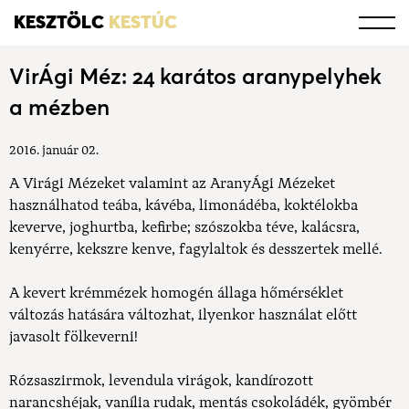
KESZTÖLC
KESTÚC
VirÁgi Méz: 24 karátos aranypelyhek
a mézben
2016. január 02.
A Virági Méze
ket valamint az AranyÁgi Mézeket
használhatod teába, kávéba, limonádéba, koktélokba
keverve, joghurtba, kefirbe; szószokba téve, kalácsra,
kenyérre, kekszre kenve, fagylaltok és desszertek mellé.
A kevert krémmézek homogén állaga hőmérséklet
változás hatására változhat, ilyenkor használat előtt
javasolt fölkeverni!
Rózsaszirmok, levendula virágok, kandírozott
narancshéjak, vanília rudak, mentás csokoládék, gyömbér