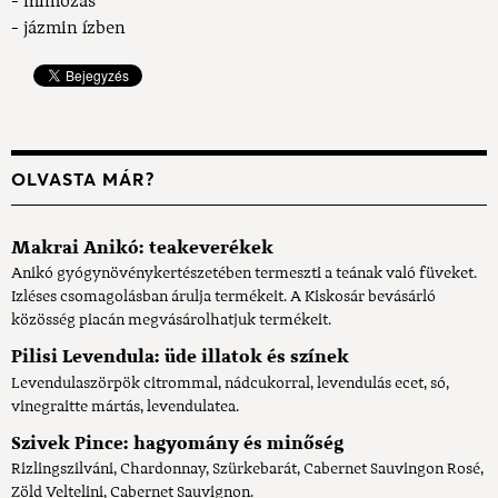
- mimózás
- jázmin ízben
OLVASTA MÁR?
Makrai Anikó: teakeverékek
Anikó gyógynövénykertészetében termeszti a teának való füveket.
Izléses csomagolásban árulja termékeit. A Kiskosár bevásárló
közösség piacán megvásárolhatjuk termékeit.
Pilisi Levendula: üde illatok és színek
Levendulaszörpök citrommal, nádcukorral, levendulás ecet, só,
vinegraitte mártás, levendulatea.
Szivek Pince: hagyomány és minőség
Rizlingszilváni, Chardonnay, Szürkebarát, Cabernet Sauvingon Rosé,
Zöld Veltelini, Cabernet Sauvignon.