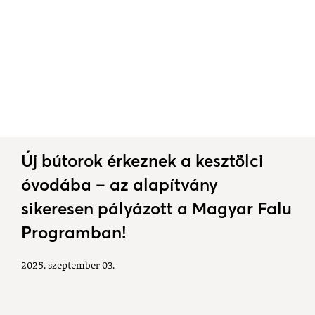
Új bútorok érkeznek a kesztölci
óvodába – az alapítvány
sikeresen pályázott a Magyar Falu
Programban!
2025. szeptember 03.
A
Kesztölci Óvodáért és Óvodásaiért