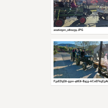
20260501_080239.JPG
F32ED5E8-5501-48E8-B433-6C0EF65E3A