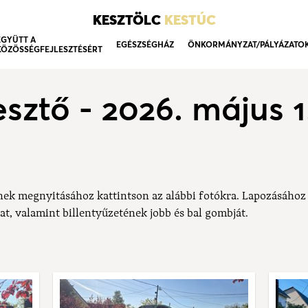
KESZTÖLC
KESTÚC
EGYÜTT A
EGÉSZSÉGHÁZ
ÖNKORMÁNYZAT/PÁLYÁZATO
KÖZÖSSÉGFEJLESZTÉSÉRT
sztő - 2026. május 1
nek megnyitásához kattintson az alábbi fotókra. Lapozásához
at, valamint billentyűzetének jobb és bal gombját.