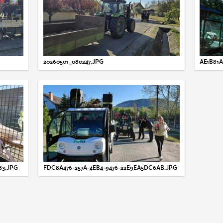
20260501_080247.JPG
AE1B81A
83.JPG
FDC8A476-257A-4EB4-9476-22E9EA5DC6AB.JPG