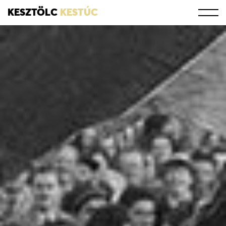
KESZTÖLC
KESTÚC