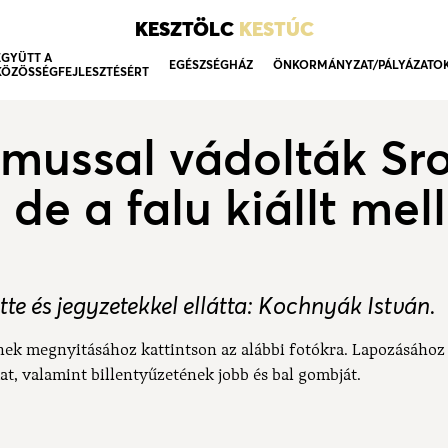
KESZTÖLC
KESTÚC
EGYÜTT A
EGÉSZSÉGHÁZ
ÖNKORMÁNYZAT/PÁLYÁZATO
KÖZÖSSÉGFEJLESZTÉSÉRT
zmussal vádolták Sr
de a falu kiállt mel
tte és jegyzetekkel ellátta: Kochnyák István.
nek megnyitásához kattintson az alábbi fotókra. Lapozásához
at, valamint billentyűzetének jobb és bal gombját.