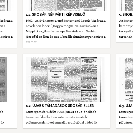
4.2. SROBÁR NÉPPÁRTI KÉPVISELŐ
5. SRO
Vasárnapi
1902.jun.8-án megjelenő Esztergomi Lapok, Vasárnapi
Az Eszte
on a
Levelében kiderül,hogy a megyei választásokon a
keményen 
ár
Néppárt egyik erős oszlopa Kesztölc volt, Srobár
tárgyalás
 szúrta a
Józseffel az élen és ez a Liberálisoknak nagyon szúrta a
tartanak
szemét.
N
6.2. ÚJABB TÁMADÁSOK SROBÁR ELLEN
6.3. Ú
abb
Esztergom és Vidéke 1903. jun.21 és 25-én újabb
Esztergom
támadásokkal kell szembenézni a kesztölci
támadások
ják
plébánosnak mivel pánszláv agitációval vádolják
plébánosn