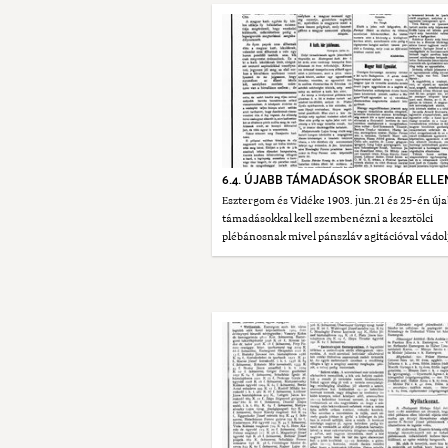
6.4. ÚJABB TÁMADÁSOK SROBÁR ELLE
Esztergom és Vidéke 1903. jun.21 és 25-én új
támadásokkal kell szembenézni a kesztölci
plébánosnak mivel pánszláv agitációval vádol