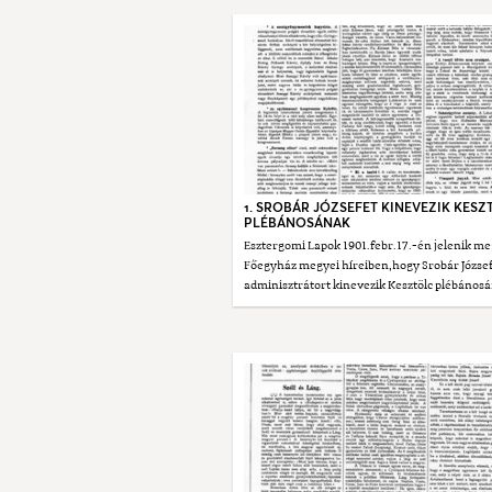
1. SROBÁR JÓZSEFET KINEVEZIK KESZ
PLÉBÁNOSÁNAK
Esztergomi Lapok 1901.febr.17.-én jelenik me
Főegyház megyei híreiben,hogy Srobár Józse
adminisztrátort kinevezik Kesztölc plébános