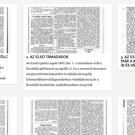
TÖLC
2. AZ ELSŐ TÁMADÁSOK
3. AZ E
MÁR A 
Az Esztergomi Lapok 1902.jún. 1.-i számában érik a
ÍR ÉS V
g a
kesztölci plébánost az április 11.én a nemzeti ünnepen
f
megtartott istentisztelet és iskolai ünnepély
ának
lebonyolításával kapcsolatban vádolják meg,de a
kesztölci tanítói kar nyilatkozatban megvédi.