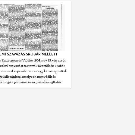
ZALMI SZAVAZÁS SROBÁR MELLETT
z Esztergom és Vidéke 1903.nov.15.-én arról
izalmi szavazást tartottak Kesztölcön Srobár
ébánossal kapcsolatban és egy kérvényt adtak
yei alispánhoz,amelyben megvédik és
ák,hogy a plébános nem pánszláv agitátor