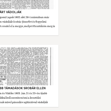
BÁRT VÁDOLJÁK
rgomi Lapok 1902.okt.26-i számában már
vádolják Srobár Józsefet és fegyelmi
t rendel el a megye,melyet Kesztölcön meg is
JABB TÁMADÁSOK SROBÁR ELLEN
 és Vidéke 1903. jun.21 és 25-én újabb
kal kell szembenézni a kesztölci
ak mivel pánszláv agitációval vádolják