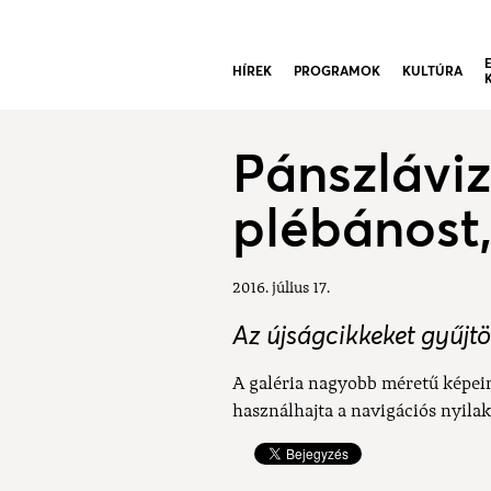
HÍREK
PROGRAMOK
KULTÚRA
Pánszlávi
plébánost, 
2016. július 17.
Az újságcikkeket gyűjtö
A galéria nagyobb méretű képei
használhajta a navigációs nyilak