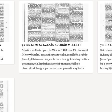
N
7.1 BIZALMI SZAVAZÁS SROBÁR MELLETT
7.2 BI
abb
Szintén az Esztergom és Vidéke 1903.nov.15.-én arról
Szintén a
ír,hogy bizalmi szavazást tartottak Kesztölcön Srobár
ír,hogy b
ják
József plébánossal kapcsolatban és egy kérvényt adtak
József pl
be a megyei alispánhoz,amelyben megvédik és
be a meg
bizonyítják,hogy a plébános nem pánszláv agitátor
bizonyítj