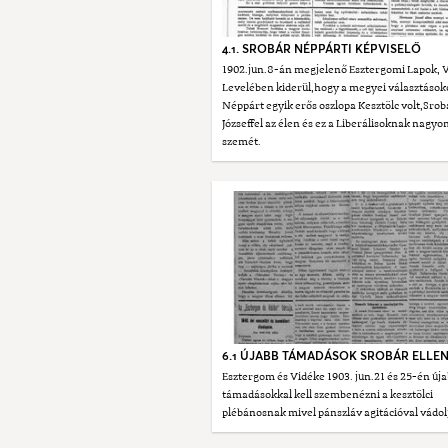
4.1. SROBÁR NÉPPÁRTI KÉPVISELŐ
1902.jun.8-án megjelenő Esztergomi Lapok, 
Levelében kiderül,hogy a megyei választások
Néppárt egyik erős oszlopa Kesztölc volt,Srob
Józseffel az élen és ez a Liberálisoknak nagyon
szemét.
6.1 ÚJABB TÁMADÁSOK SROBÁR ELLE
Esztergom és Vidéke 1903. jun.21 és 25-én új
támadásokkal kell szembenézni a kesztölci
plébánosnak mivel pánszláv agitációval vádol