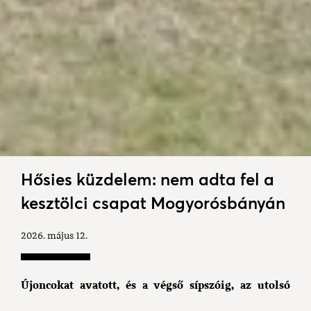
Hősies küzdelem: nem adta fel a
kesztölci csapat Mogyorósbányán
2026. május 12.
Újoncokat avatott, és a végső sípszóig, az utolsó
leheletig küzdött a kesztölci csapat a Kistelepülések