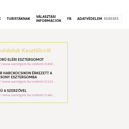
VÁLASZTÁSI
K
TURISTÁKNAK
FB
ADATVÉDELEM
KERESÉS
INFORMÁCIÓK
ldalak Kesztölcről
ORÚ ELÉRI ESZTERGOMOT
://www.szeretgom.hu/content/81602...
R HARCKOCSIKON ÉRKEZETT A
SONY ESZTERGOMBA
://www.szeretgom.hu/content/81825...
JÚ A SZERZŐVEL
://www.szeretgom.hu/content/81491...