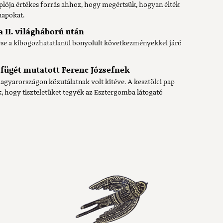
lója értékes forrás ahhoz, hogy megértsük, hogyan élték
napokat.
a II. világháború után
ése a kibogozhatatlanul bonyolult következményekkel járó
c fügét mutatott Ferenc Józsefnek
agyarországon közutálatnak volt kitéve. A kesztölci pap
 hogy tiszteletüket tegyék az Esztergomba látogató