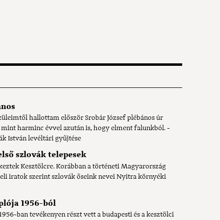
ános
üleimtől hallottam először Srobár József plébános úr
, mint harminc évvel azután is, hogy elment falunkból. -
k István levéltári gyűjtése
első szlovák telepesek
rkeztek Kesztölcre. Korábban a történeti Magyarország
li iratok szerint szlovák őseink nevei Nyitra környéki
plója 1956-ból
1956-ban tevékenyen részt vett a budapesti és a kesztölci