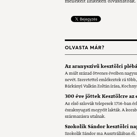
mellékelt linkeken olvashatóak.
OLVASTA MÁR?
Az aranyszívű kesztölci pléb
A múlt század ötvenes éveiben nagysz
nevét. Szeretettel emlékeztek rá több
Bárkányi Valkán Zoltán írása, Kochnyá
300 éve jöttek Kesztölcre az 
Az első szlovák telepesek 1716-ban é
északnyugati megyéit lakták. A korabe
származásra utalnak.
Szokolik Sándor kesztölci na
Szokolik Sándor ma Ausztráliában él. 