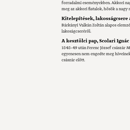
forradalmi eseményekben. Akkori nap
meg az akkori fiatalok, hősök a nagy 
Kitelepítések, lakosságcsere 
Bárkányi Valkán Zoltán alapos elemz
lakoságcseréről.
A kesztölci pap, Scolari Igná
1848-49 után Ferenc József császár M
egyenesen nem engedte meg híveinek,
császár előtt.