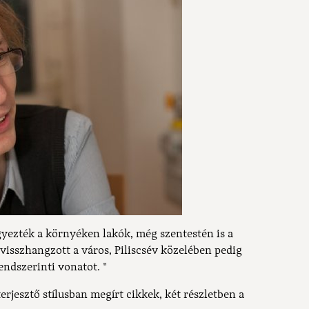
yezték a környéken lakók, még szentestén is a
visszhangzott a város, Piliscsév közelében pedig
endszerinti vonatot. "
jesztő stílusban megírt cikkek, két részletben a