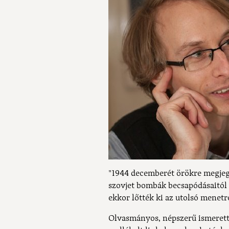
"1944 decemberét örökre megjeg
szovjet bombák becsapódásaitól 
ekkor lőtték ki az utolsó menetr
Olvasmányos, népszerű ismeretter