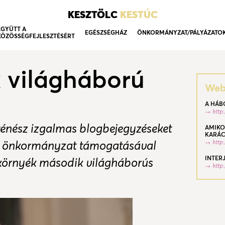
KESZTÖLC
KESTÚC
EGYÜTT A
EGÉSZSÉGHÁZ
ÖNKORMÁNYZAT/PÁLYÁZATO
KÖZÖSSÉGFEJLESZTÉSÉRT
 világháború
Webo
A HÁB
http
rténész izgalmas blogbejegyzéseket
AMIKO
KARÁC
mi önkormányzat támogatásával
http
INTER
 környék második világháborús
http