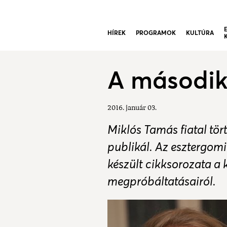
HÍREK
PROGRAMOK
KULTÚRA
A második
2016. január 03.
Miklós Tamás fiatal tö
publikál. Az esztergo
készült cikksorozata a
megpróbáltatásairól.