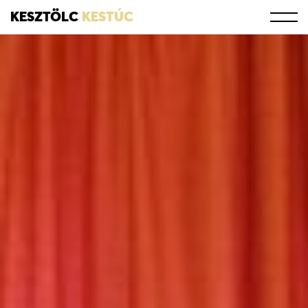
KESZTÖLC
KESTÚC