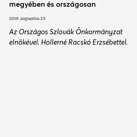
megyében és országosan
2019. augusztus 23.
Az Országos Szlovák Önkormányzat
elnökével, Hollerné Racskó Erzsébettel,
Lehoczki Dávid beszélgetett a
szlovákság helyzetéről, illetve az
októberi nemzetiségi önkormányzati
választásokról.
Hamarosan önkormányzati választások lesznek, mi
a teendőjük azoknak, akik nemzetiségre is
szeretnének szavazni?
Először is fel kell iratkozni a nemzetiségi
névjegyzékbe. Regisztrálni személyesen a