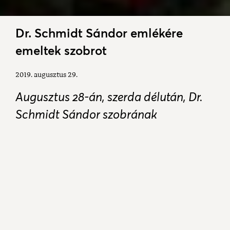
Dr. Schmidt Sándor emlékére
emeltek szobrot
2019. augusztus 29.
Augusztus 28-án, szerda délután, Dr.
Schmidt Sándor szobrának
felavatásával kezdődtek meg a
Bányásznapok térségünkben. A
dorogi Schmidt-villánál megtartott
eseményen a kesztölciek is képviselték
magukat.
14 órakor ünnepi szentmisét mutattak be Dr. Schmidt