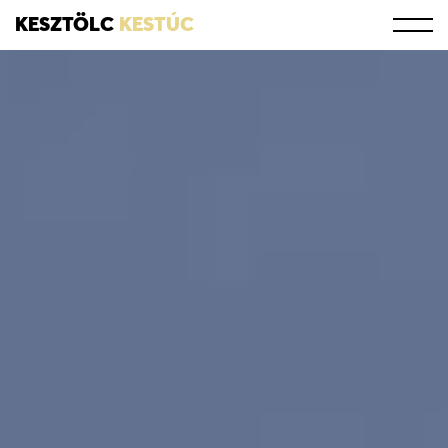
KESZTÖLC
KESTÚC