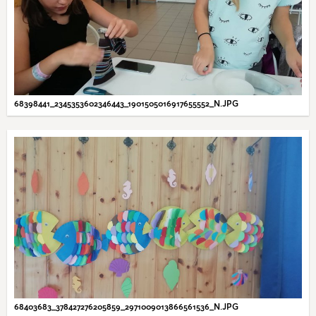
68398441_2345353602346443_1901505016917655552_N.JPG
68403683_378427276205859_2971009013866561536_N.JPG