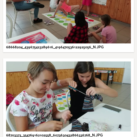
68668204_439675423289616_4196470536122925056_N.JPG
68703373_354769162102558_6073630432866336768_N.JPG