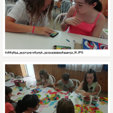
67883854_393713291283056_3973247474998444032_N.JPG