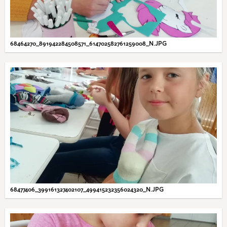
68464270_891942284508571_614702582761259008_N.JPG
68477406_399161327402107_499415232356024320_N.JPG