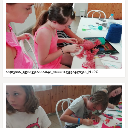
68783806_2578833208801691_2166612435903971328_N.JPG