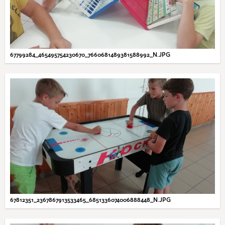
67799284_465495754230670_7660681489381588992_N.JPG
67812351_2367867913533465_6851336074006888448_N.JPG