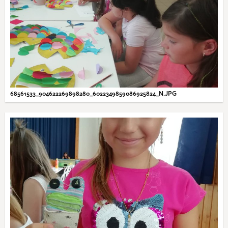
68561533_904622269898280_6022349859086925824_N.JPG