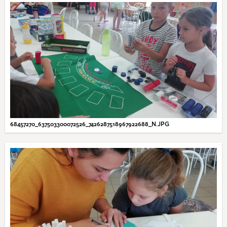
68457270_637503300072526_7426287518967922688_N.JPG