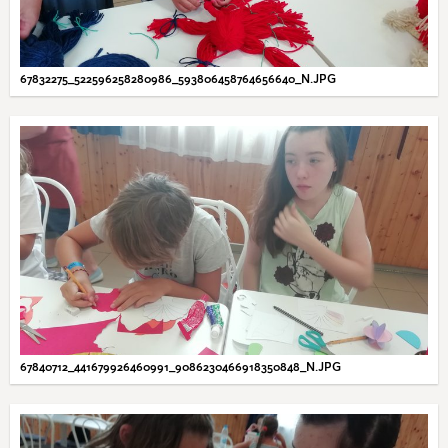
67832275_522596258280986_593806458764656640_N.JPG
67840712_441679926460991_9086230466918350848_N.JPG