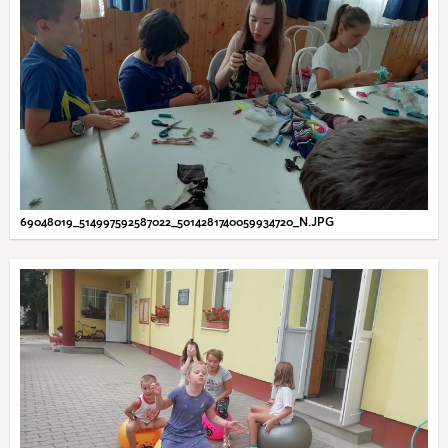
69048019_514997592587022_5014281740059934720_N.JPG