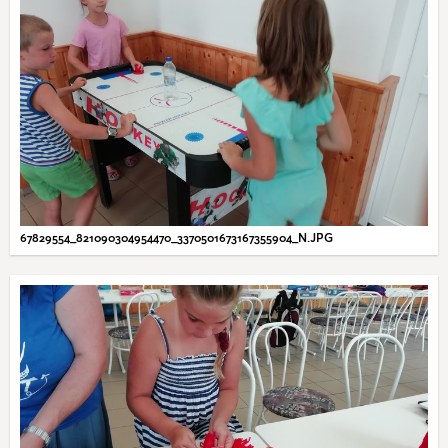
67829554_821090304954470_3370501673167355904_N.JPG