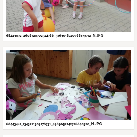
68423072_2608720702524786_5163018720968179712_N.JPG
68443441_1343211309178731_4989652142726840320_N.JPG