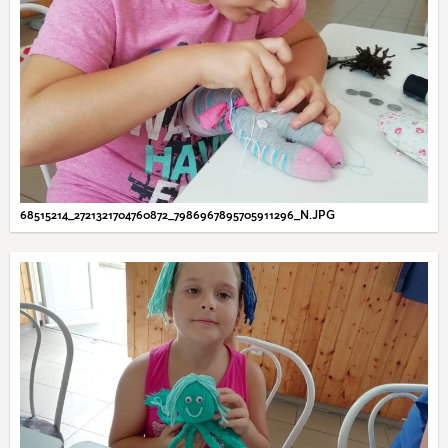
68515214_2721321704760872_7986967895705911296_N.JPG