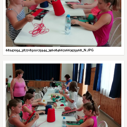
68247054_387718502175944_7460846672667475968_N.JPG