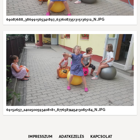
69087688_386991565341897_6376087351315136512_N.JPG
69152657_2402500593408181_8776587445413085184_N.JPG
IMPRESSZUM
ADATKEZELÉS
KAPCSOLAT