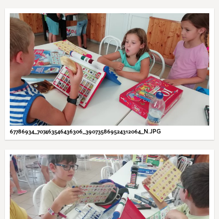
67786934_707463546436306_390735869524312064_N.JPG