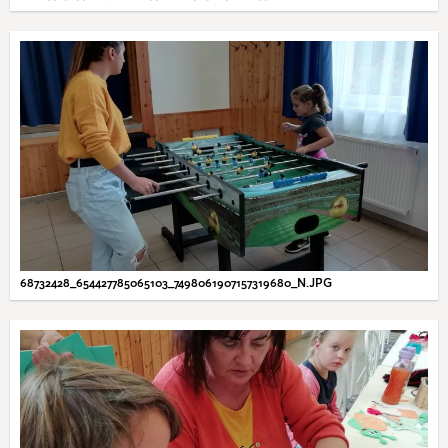
68732428_654427785065103_7498061907157319680_N.JPG