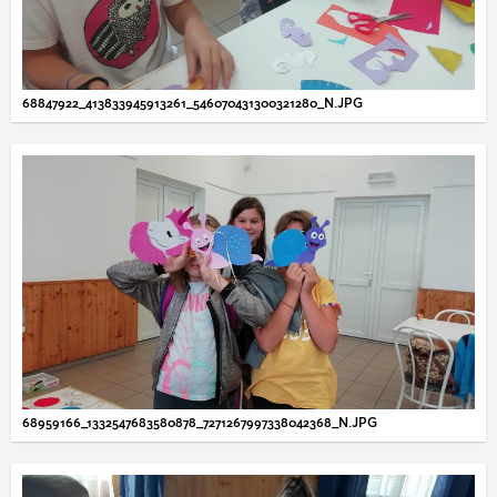
68847922_413833945913261_546070431300321280_N.JPG
68959166_1332547683580878_7271267997338042368_N.JPG