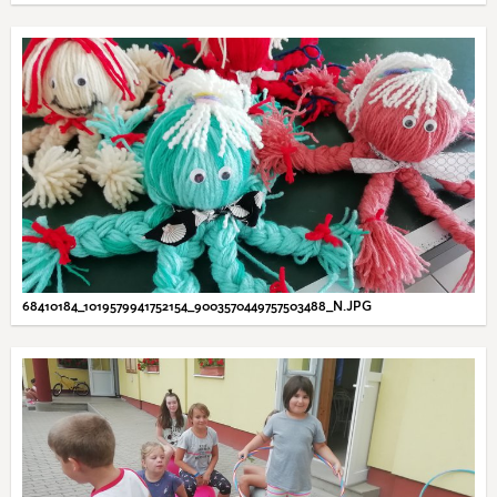
68410184_1019579941752154_9003570449757503488_N.JPG