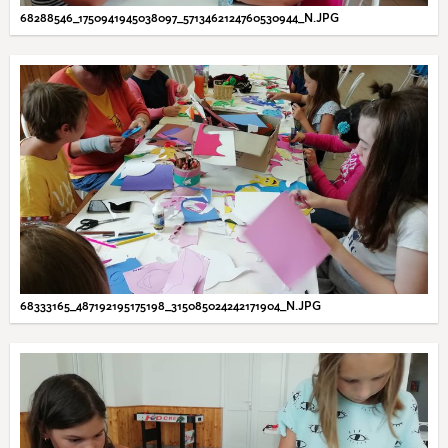
68288546_1750941945038097_5713462124760530944_N.JPG
68333165_487192195175198_315085024242171904_N.JPG