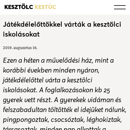
KESZTÖLC
KESTÚC
Játékdélelőttökkel várták a kesztölci
iskolásokat
2019. augusztus 16.
Ezen a héten a művelődési ház, mint a
korábbi években minden nyáron,
játékdélelőttel várta a kesztölci
iskolásokat. A foglalkozásokon kb 25
gyerek vett részt. A gyerekek vidáman és
felszabadultan töltötték el idejüket nálunk,
pingpongoztak, csocsóztak, léghokiztak,
társasoztak, minden nap alkottak a