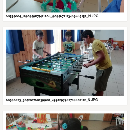
68534004_1190949874411206_9094672113469489152_N.JPG
68540823_504281760139908_4991297982784602112_N.JPG