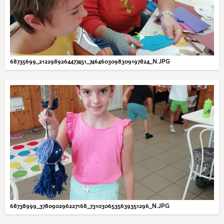
68735699_2122989264477451_7464603098309197824_N.JPG
68738999_378090296227168_7310306535639351296_N.JPG