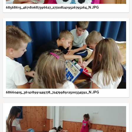
68568615_467180687396627_2772082419526795264_N.JPG
68660405_361418991449778_7247998912500334592_N.JPG