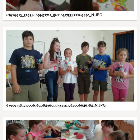
67929913_529348674472721_5621631755422269440_N.JPG
67959138_717006762084960_5793349762006646784_N.JPG