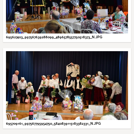
695627403_997567639288099_4896578557750518373_N.JPG
695709161_997567795954750_5840839115183382331_N.JPG