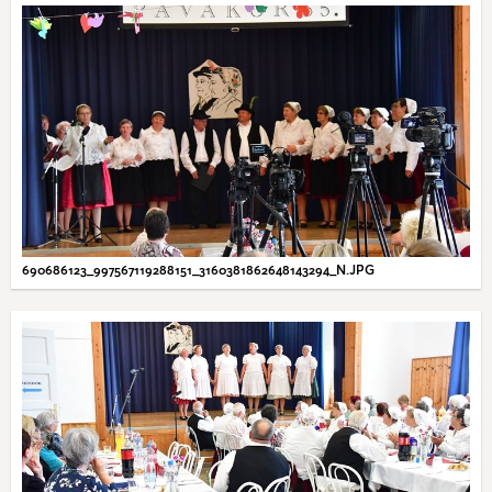
690686123_997567119288151_3160381862648143294_N.JPG