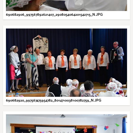
690682906_997567892621407_2908054064201542715_N.JPG
690682920_997567475954782_8014710038100782759_N.JPG