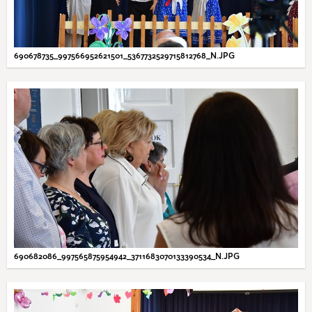
690678735_997566952621501_5367732529715812768_N.JPG
690682086_997565875954942_3711683070133390534_N.JPG