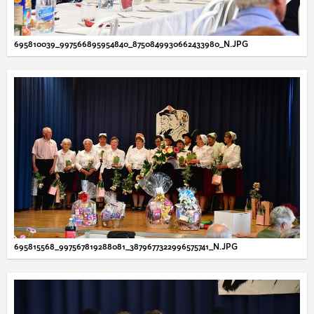
695810039_997566895954840_8750849930662433980_N.JPG
695815568_997567819288081_3879677322996575741_N.JPG