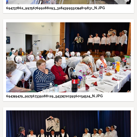
694737862_997567699288093_3284399552744819831_N.JPG
694749479_997567339288129_5437472039560154524_N.JPG