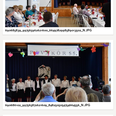
690685839_997565962621600_6649782998589013502_N.JPG
690686102_997565872621609_8482505054754664556_N.JPG