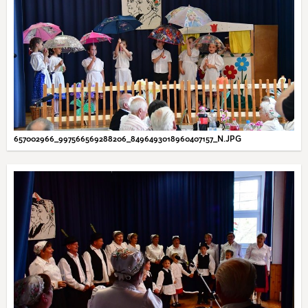
657002966_997566569288206_8496493018960407157_N.JPG