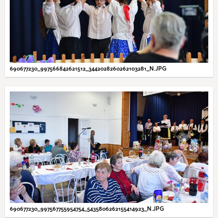
690677230_997566842621512_3442028260262103281_N.JPG
690677230_997567755954754_5435806262155414923_N.JPG