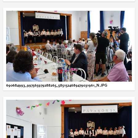
690684993_997565979288265_5851524689479031961_N.JPG