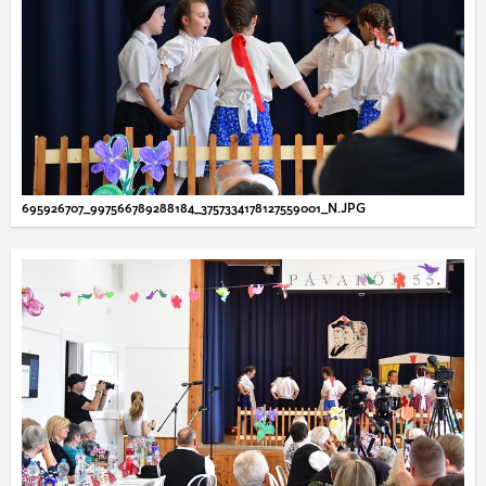
695926707_997566789288184_3757334178127559001_N.JPG