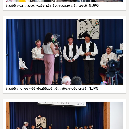
690683302_997567352621461_8291572126398934958_N.JPG
690683572_997566369288226_769918971106032568_N.JPG