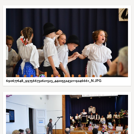
690677648_997566732621523_4420552432119246661_N.JPG