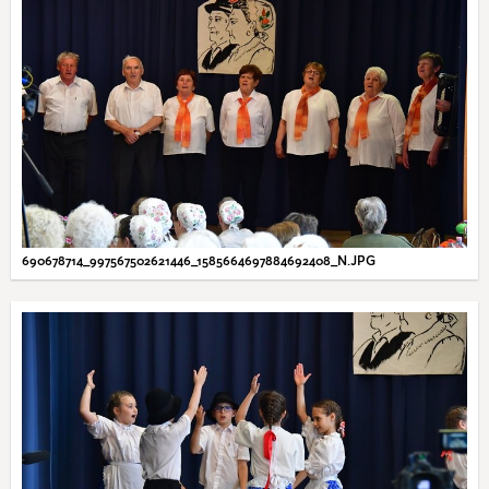
690678714_997567502621446_1585664697884692408_N.JPG