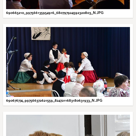
690665210_997566135954916_680797924592320803_N.JPG
690676774_997566372621559_8247211683180631933_N.JPG