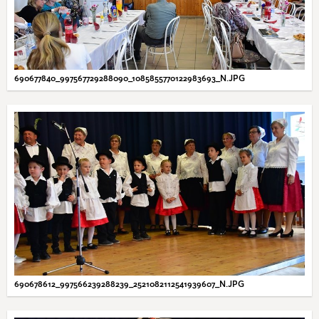
690677840_997567729288090_1085855770122983693_N.JPG
690678612_997566239288239_2521082112541939607_N.JPG