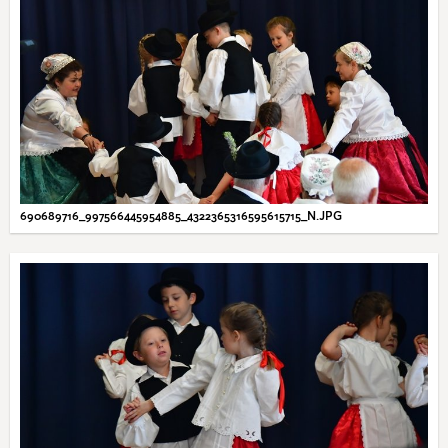
690689716_997566445954885_4322365316595615715_N.JPG