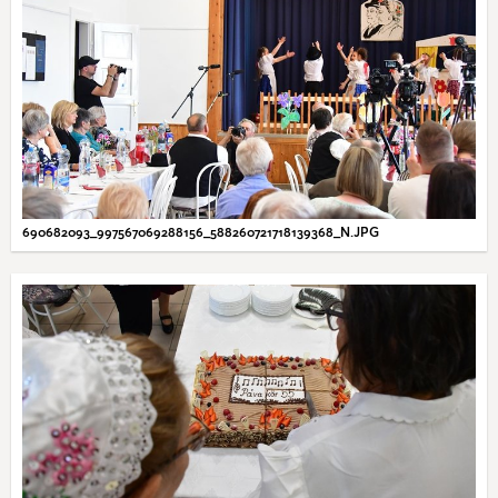
690682093_997567069288156_588260721718139368_N.JPG