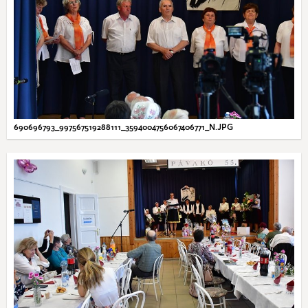
690696793_997567519288111_3594004756067406771_N.JPG