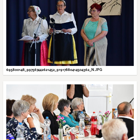
695800148_997567442621452_91917880414504362_N.JPG