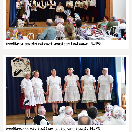
690684154_997567602621436_4023655798048422411_N.JPG
690684907_997567169288146_3996557211516512382_N.JPG