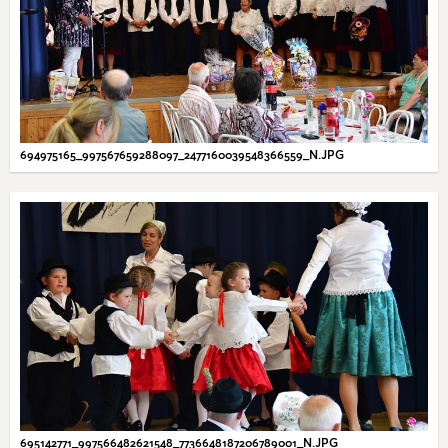
694975165_997567659288097_2477160039548366559_N.JPG
695142771_997566482621548_7736648187206789001_N.JPG