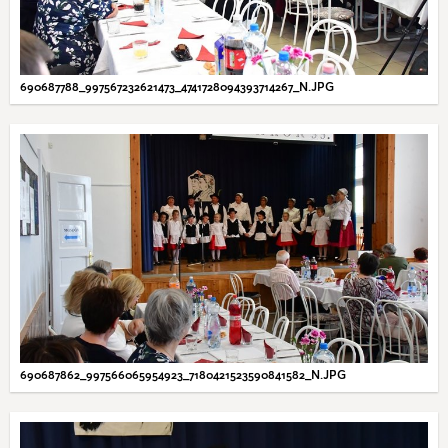
690687788_997567232621473_4741728094393714267_N.JPG
690687862_997566065954923_7180421523590841582_N.JPG