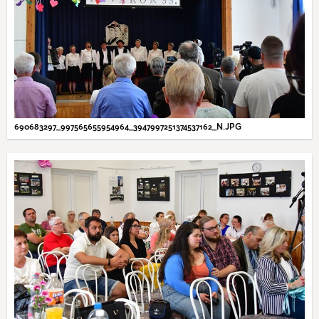
690683297_997565655954964_3947997251374537162_N.JPG