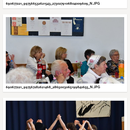
690677221_997566532621543_2730279106804009609_N.JPG
690677221_997567282621468_2865003065199842655_N.JPG