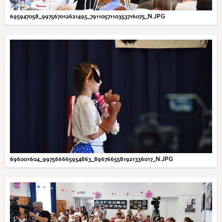
695947058_997567012621495_7911057110353716075_N.JPG
696001604_997566665954863_8967665581921336017_N.JPG