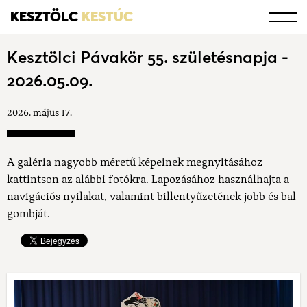
KESZTÖLC
KESTÚC
Kesztölci Pávakör 55. születésnapja -
2026.05.09.
2026. május 17.
A galéria nagyobb méretű képeinek megnyitásához
kattintson az alábbi fotókra. Lapozásához használhajta a
navigációs nyilakat, valamint billentyűzetének jobb és bal
gombját.