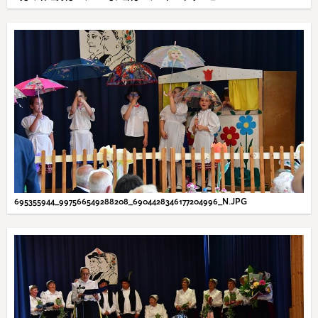
695355944_997566549288208_6904428346177204996_N.JPG