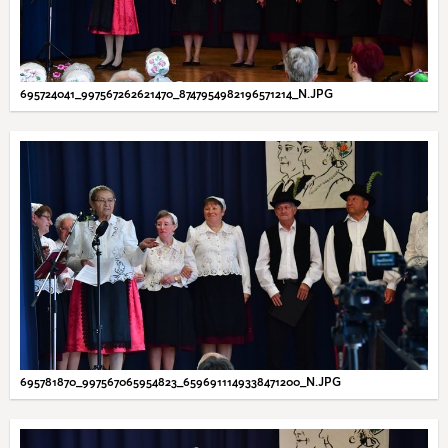
695724041_997567262621470_8747954982196571214_N.JPG
695781870_997567065954823_6596911149338471200_N.JPG