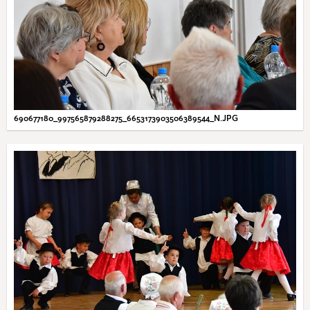
690677180_997565879288275_6653173903506389544_N.JPG