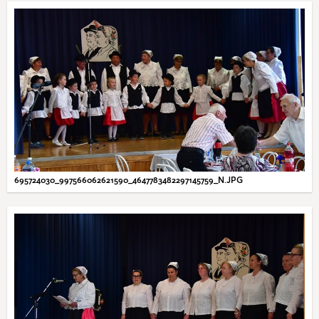
695724030_997566062621590_4647783482297145759_N.JPG