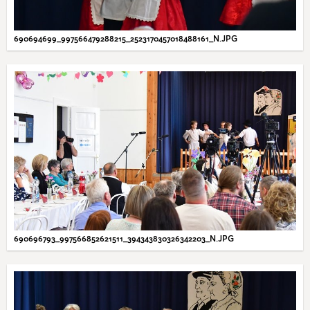
690694699_997566479288215_2523170457018488161_N.JPG
690696793_997566852621511_394343830326342203_N.JPG