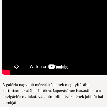
A galéria nagyobb méretű képeinek megnyitásához
kattintson az alábbi fotókra. Lapozásához használhajta a
navigációs nyilakat, valamint billentyűzetének jobb és bal
gombját.