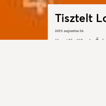
Tisztelt 
2025. augusztus 26.
Kesztölc Község Önk
Magyar Falu Program 
támogatására.
Ehhez kötelezően fel 
állattartók igényeit (
nagyobb az esély a n
A pályázat lehetőséget biztos
tulajdonukban lévő kutyáik é