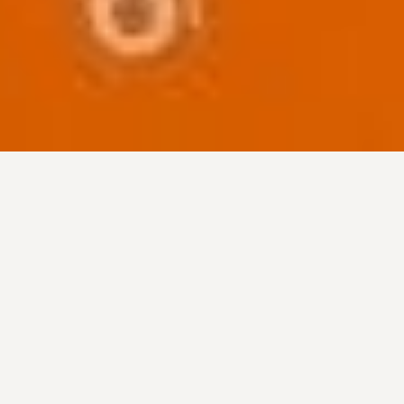
lt állományok
NYILATKOZAT