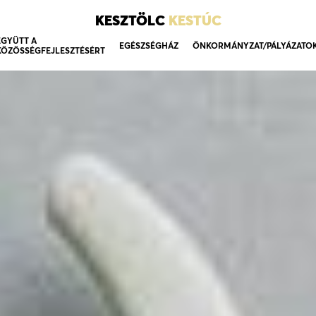
KESZTÖLC
KESTÚC
EGYÜTT A
EGÉSZSÉGHÁZ
ÖNKORMÁNYZAT/PÁLYÁZATO
KÖZÖSSÉGFEJLESZTÉSÉRT