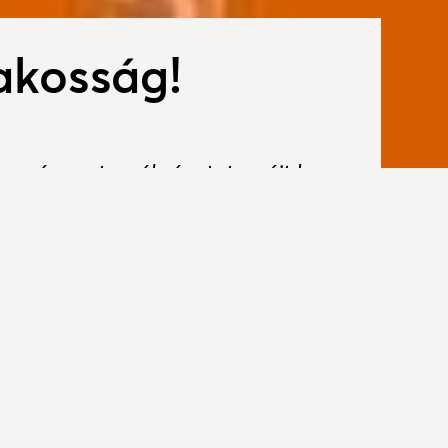
Lakosság!
ormányzata pályázatot nyújt be a
keretében a Felelős állattartás
Csato
kell mérnünk a településen élő
minél többen jelzik az igényt, annál
yerésre).
ít a kesztölci lakosok számára, hogy
s macskáik számára: