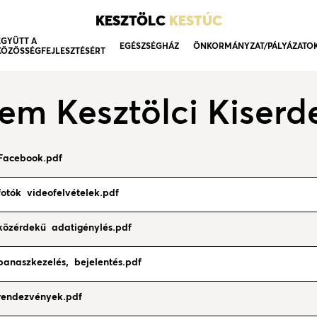
KESZTÖLC
KESTÚC
EGYÜTT A
EGÉSZSÉGHÁZ
ÖNKORMÁNYZAT/PÁLYÁZATO
KÖZÖSSÉGFEJLESZTÉSÉRT
em Kesztölci Kiserd
 Facebook.pdf
otók videofelvételek.pdf
közérdekű adatigénylés.pdf
panaszkezelés, bejelentés.pdf
rendezvények.pdf