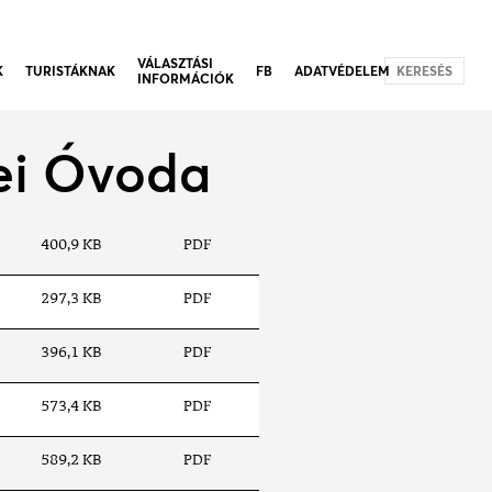
VÁLASZTÁSI
K
TURISTÁKNAK
FB
ADATVÉDELEM
KERESÉS
INFORMÁCIÓK
ei Óvoda
400,9 KB
PDF
297,3 KB
PDF
396,1 KB
PDF
573,4 KB
PDF
589,2 KB
PDF