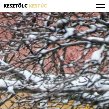
KESZTÖLC
KESTÚC