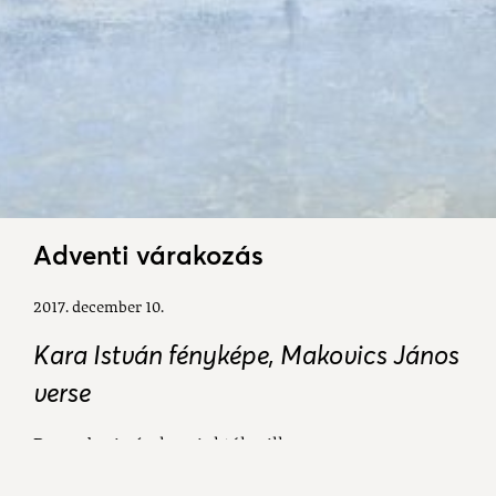
Adventi várakozás
2017. december 10.
Kara István fényképe, Makovics János
verse
Decemberi várakozainktól csillog
szemünk, mint a frissen hullt hó