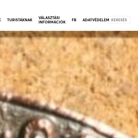
VÁLASZTÁSI
K
TURISTÁKNAK
FB
ADATVÉDELEM
KERESÉS
INFORMÁCIÓK