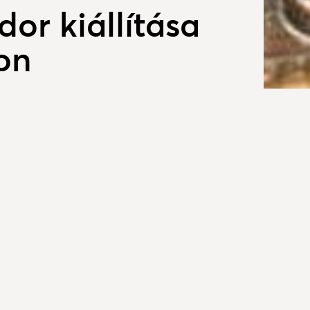
or kiállítása
on
obrászművész kiállításának
Galér
én pénteken délután 5-kor lesz
"Kolozsváron születtem. Tanulmányaimat
zobrász szakon diplomáztam, és több közös
káimmal Kolozsváron. Majd áttértem sikerrel a
re költöztem 1990-ben és folytattam a fém
nikákkal. 1999 óta élek Kesztölcön, s itt is
VÉGH SÁ
tettem fém díszműveket. Még Budapesten és
ő szakon cizellálást tanultam. Kesztölcön a