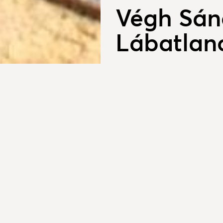
Végh Sánd
Lábatlan
2016. június 04.
A kesztölci ötvös-sz
megnyitója június 17-
Lábatlanban.
Végh Sándor így ír magáról: 
szülővárosomban végeztem. S
kiállításon vettem részt mun
fém díszművességre. Budapest
díszművességet különböző tech
ugyanúgy nagy kedvvel készí
Mányon a Leonardo ötvös képz