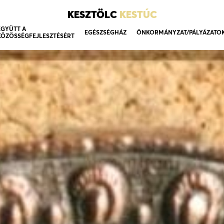
KESZTÖLC
KESTÚC
EGYÜTT A
EGÉSZSÉGHÁZ
ÖNKORMÁNYZAT/PÁLYÁZATO
KÖZÖSSÉGFEJLESZTÉSÉRT