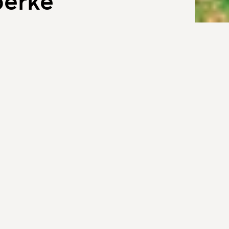
erke
szerelem.
tt és most.
A
rejét délre,
M
H
lagos éjbe.
K
olgokat,
ny
veleket.
kopogása
Cím:
2517 Ke
E-mail:
mu