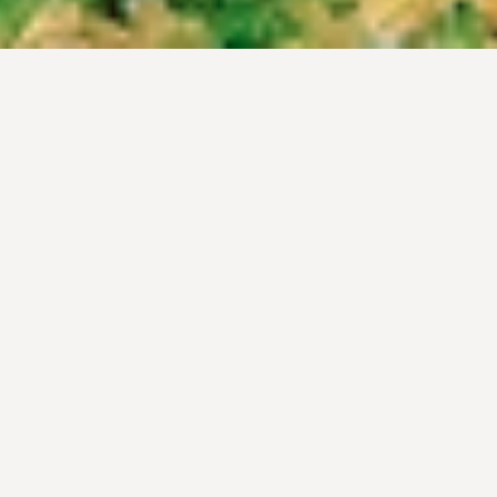
űvelődési
áz és a
önyvtár
itvatartása
sztölc, Iskola u. 64.
vhaz@kesztolc.hu
,
konyvtar@kesztolc.hu