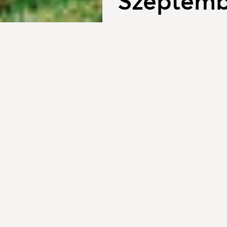
Szeptemb
2020. augusztus 31.
Eljött mint nem várt 
Ideje vagyon, lészen i
Meghagyja nyári nap e
gyorsan suhanva csil
Beérlel elbujdosott d
hátrahagyva zörgő le
Szeptemberke lassú 