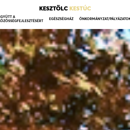
KESZTÖLC
KESTÚC
EGYÜTT A
EGÉSZSÉGHÁZ
ÖNKORMÁNYZAT/PÁLYÁZATO
KÖZÖSSÉGFEJLESZTÉSÉRT