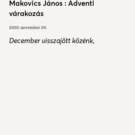
Makovics János : Adventi
várakozás
2020. november 29.
December visszajött közénk,
elhozva évezredes hagyományait.
Adventi várakozás tölti el lelkünk,
tudva, megváltozott valami nagyon.
Más lett világunk s benne az emberek,
ám van remény mely elhozza
betlehemi