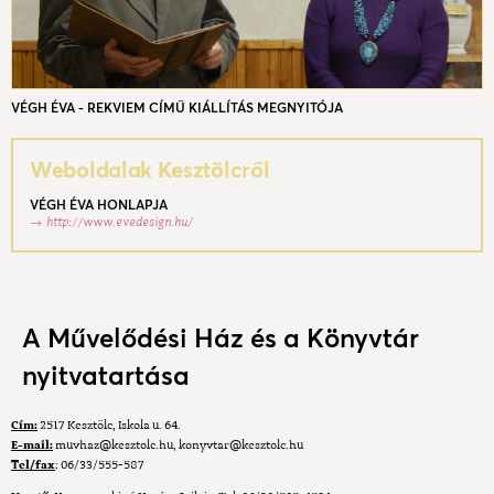
VÉGH ÉVA - REKVIEM CÍMŰ KIÁLLÍTÁS MEGNYITÓJA
Weboldalak Kesztölcről
VÉGH ÉVA HONLAPJA
http://www.evedesign.hu/
A Művelődési Ház és a Könyvtár
nyitvatartása
Cím:
2517 Kesztölc, Iskola u. 64.
E-mail:
muvhaz@kesztolc.hu
,
konyvtar@kesztolc.hu
Tel/fax
: 06/33/555-587