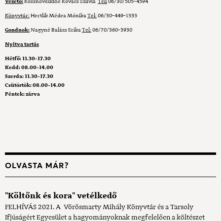
Vezető:
Kosznovszkiné Kovács Szilvia
Tel
:
06/30/505-4594
Könyvtár:
Hertlik Médea Mónika
Tel:
06/30-449-1535
Gondnok:
Nagyné Balázs Erika
Tel:
06/70/360-3930
Nyitva tartás
Hétfő: 11.30-17.30
Kedd: 08.00-14.00
Szerda: 11.30-17.30
Csütörtök: 08.00-14.00
Péntek: zárva
OLVASTA MÁR?
"Költőnk és kora" vetélkedő
FELHÍVÁS 2021. A Vörösmarty Mihály Könyvtár és a Tarsoly
Ifjúságért Egyesület a hagyományoknak megfelelően a költészet