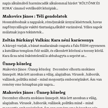
napja alkalmából harmincadik alkalommal hirdet "KÖLTŐNK ÉS
KORA" címmel vetélkedőt középisk...
Makovics János : Téli gondolatok
Hosszabbodnak a nappalok, réméjszakák árnyai kísértenek, havas
napfénycsillogás vakító tisztasága,elkábít varázsával. Télies napok
múlatnak jeges tekintetek...
Zoltán Bárkányi Valkán: Kara néni karácsonya
A károgó varjak, a bánat madarainak csapata a falu fölött egyenesen
a katolikus templom felé szállt, és elkezdett körözni a torony körül.
Kara Ilcsa néni önkéntelenül is abbahagyta a seprést az...
Ünnep közeleg
Makovics János : Ünnep közeleg December elhozta szokásos
ünnepeit. Más lett azonban a világ, alapjaiban. Vírusok , háborúk,
vallások, politika mind – mind megosztja emberségünket. Ám van
remény eme hónapban pár napra...
Makovics János : Ünnep közeleg
December elhozta szokásos ünnepeit. Más lett azonban a világ,
alapjaiban. Vírusok , háborúk, vallások, politika mind – mind