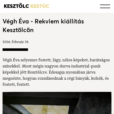
KESZTÖLC
KESTÚC
Végh Éva - Rekviem kiállítás
Kesztölcön
2016. február 19.
Végh Éva selyemre festett, lágy, nőies képeket, barátságos
színekkel. Most mégis nagyon durva industrial-punk
képekkel jött Kesztölcre. Édesapja nyomában járva
megnézte, hogyan rozsdásodnak a régi bányák, kohók, és
festett, festett.