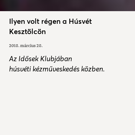
Ilyen volt régen a Húsvét
Kesztölcön
2018. március 28.
Az Idősek Klubjában
húsvéti kézműveskedés közben.
Polonkai Istvánné Ilonka néni és
Kapus Géza bácsi mesélt arról, hogy
milyen volt régen a Húsvét ünnepe
Kesztölcön a fiatalságuk idején.
Zsibrita Zámbori Zita interjúja
Hogyan zajlott a böjti időszak Húsvét előtt?