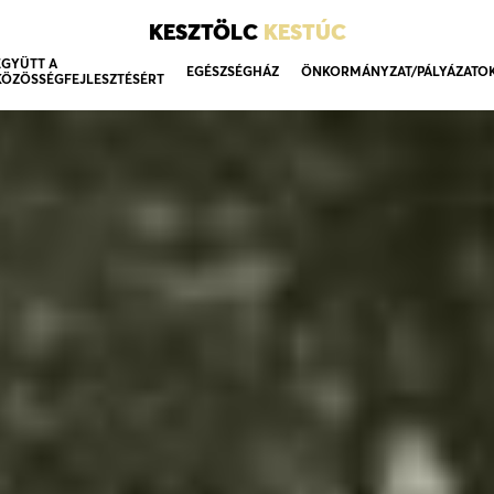
KESZTÖLC
KESTÚC
EGYÜTT A
EGÉSZSÉGHÁZ
ÖNKORMÁNYZAT/PÁLYÁZATO
KÖZÖSSÉGFEJLESZTÉSÉRT