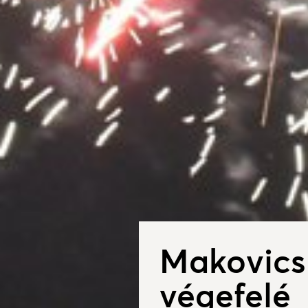
Makovics
végefelé