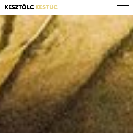
KESZTÖLC
KESTÚC