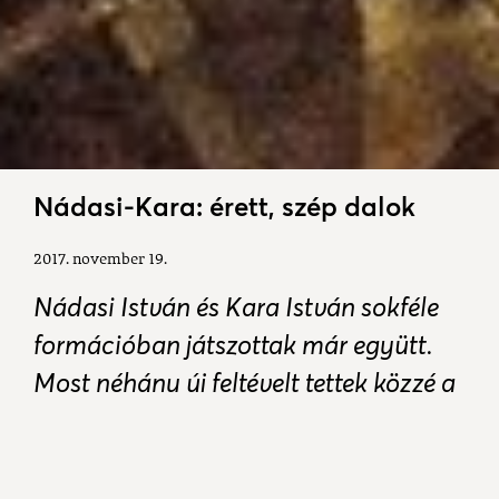
Nádasi-Kara: érett, szép dalok
2017. november 19.
Nádasi István és Kara István sokféle
formációban játszottak már együtt.
Most néhány új feltévelt tettek közzé a
Facebookon. "Olykor nevetünk, olykor
sírunk, mindig ez a kettősség, szóval
csak annyi, hogy élünk."