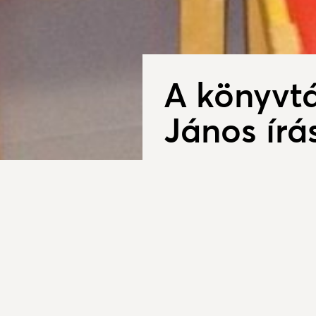
A könyvtá
János írá
2016. április 28.
Falunkban régóta mű
maga története : va
iskolakönyvtár, majd 
leköltözött a falu
vissza a művelődési