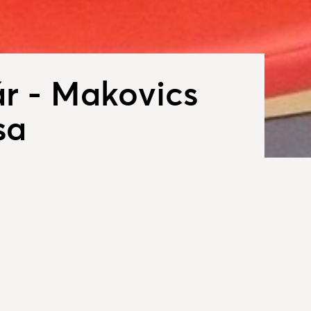
r - Makovics
sa
ködik könyvtár, aminek megvan a
Galér
lamikor a "régi" iskolában volt
a falu lakói is használhatták, aztán
múzeum mellé egy épületbe, majd
 házba, ahol több átalakításon is