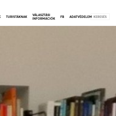
VÁLASZTÁSI
K
TURISTÁKNAK
FB
ADATVÉDELEM
KERESÉS
INFORMÁCIÓK