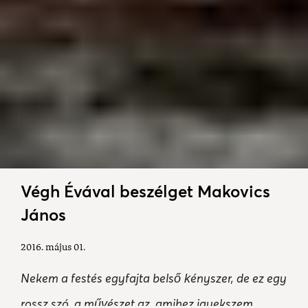
Végh Évával beszélget Makovics
János
2016. május 01.
Nekem a festés egyfajta bels
ényszer, de ez egy
ő k
rossz szó, a m
észet az, amihez igyekszem
űv