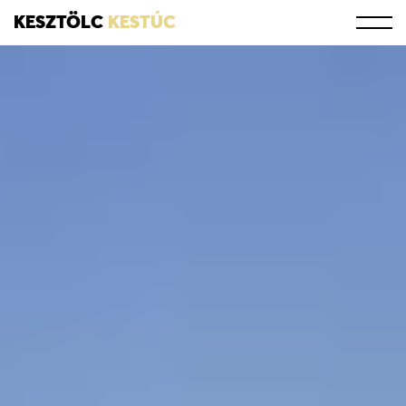
KESZTÖLC
KESTÚC