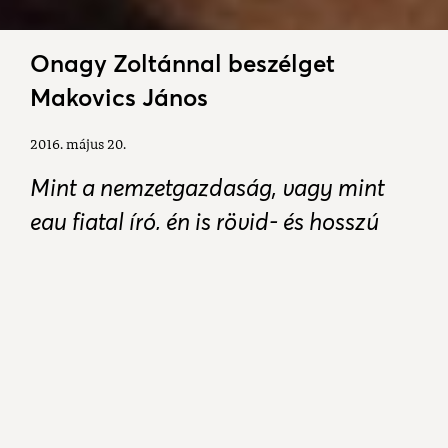
Onagy Zoltánnal beszélget
Makovics János
2016. május 20.
Mint a nemzetgazdaság, vagy mint
egy fiatal író, én is rövid- és hosszú
távú, valamint titkos projektek szerint
működöm. A kultúra ma, közte az
irodalom, Krisztus után 2016-ban,
túlélő üzemmódban. Én is igyekszem
túlélni. Ez a legfontosabb terv. Nem
egyszerű.