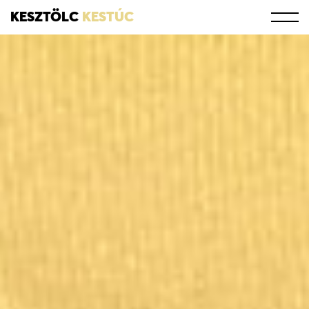
KESZTÖLC
KESTÚC