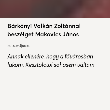
Bárkányi Valkán Zoltánnal
beszélget Makovics János
2016. május 31.
Annak ellenére, hogy a fővárosban
lakom, Kesztölctől sohasem váltam
meg. Ezért nem mint kívülálló, hanem
mint kesztölci patrióta figyelem
szülőfalum életét, történéseit. Úgy
látom, hogy Kesztölc egyre lakhatóbb,
fejlődő falu.