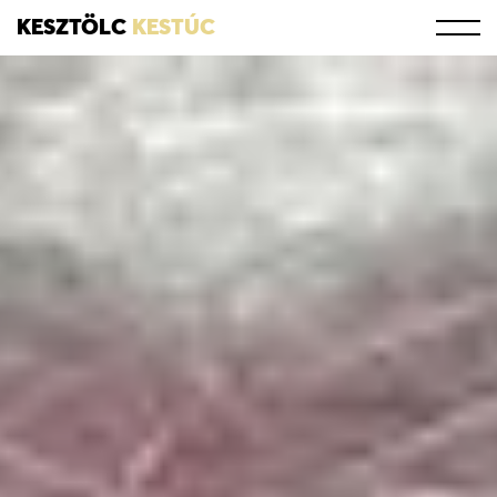
KESZTÖLC
KESTÚC