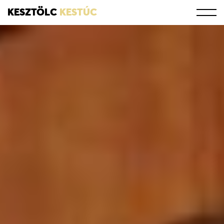
KESZTÖLC
KESTÚC