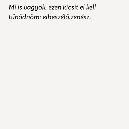
Mi is vagyok, ezen kicsit el kell
tűnődnöm: elbeszélő,zenész,
dalszövegíró, librettószerző az
Írószövetség, valamint a
Történelmiregény-írók Társaságának
tagja. Történelmi, korfestő
regényeim Jean-Pierre
Montcassen néven is jelennek meg.
Nyírkátán születtem, 1957-ben. Több mint harminc
mű szerzője, vagyok. 2013 májusa óta rendszeresen
játsszák
A szorgalmas és a rest lány meseoperát
,
amelynek én írta a librettóját. Eddig 28 kötetet és
több tucat novellát jegyzek.
Mikor tudatosult az"íróság" és milyenek voltak a