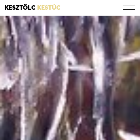
KESZTÖLC
KESTÚC