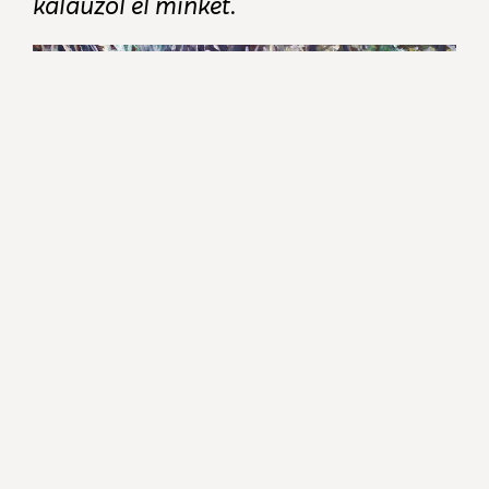
kalauzol el minket.
Tihany ( 50x70 olaj )