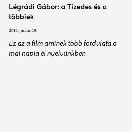
Légrádi Gábor: a Tizedes és a
többiek
2016. június 29.
Ez az a film aminek több fordulata a
mai napig él nyelvünkben
aforizmaként. "Az oroszok már a
spájzban vannak!" Ki ne értené ezt a
szólás-mondást? Ha nem tudtad,
hogy honnan jön ez a mondat, akkor a
megjelenés kötelező!
Ez az a film, amelynek minden főbb szereplője
színészóriás. "Kit tetszik keresni?" Senki nem tudja
ezt a kérdést egy dühöngő világháború kellős