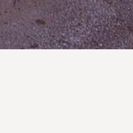
űvelődési
áz és a
önyvtár