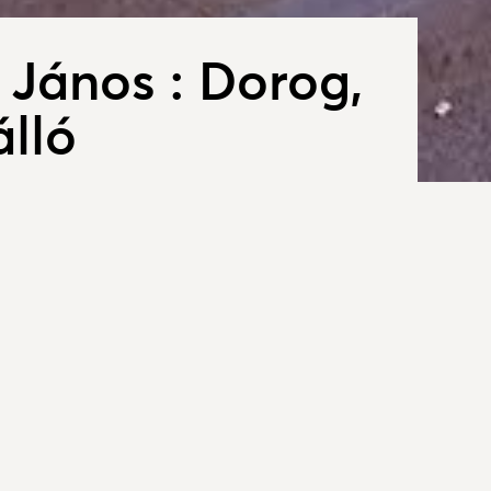
 János : Dorog,
lló
m veszik ,pedig érdemes megállni
vasni a különböző íróktól, költőktöl
A
mberekrtől az utazásal
t.
M
nyos fejlődésen ,átalakítson ment át,
H
kőkutat, új utakat,járdákat kapott ,az SZTK is
K