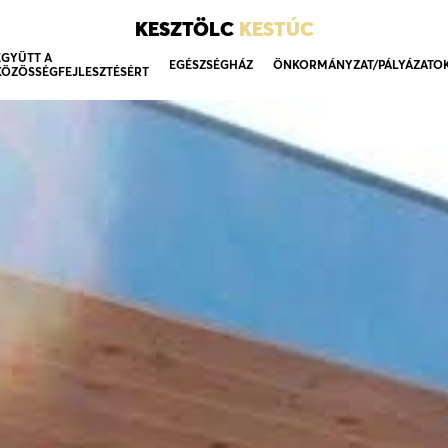
KESZTÖLC
KESTÚC
EGYÜTT A
EGÉSZSÉGHÁZ
ÖNKORMÁNYZAT/PÁLYÁZATO
KÖZÖSSÉGFEJLESZTÉSÉRT