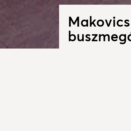
​Makovics
buszmegá
2016. július 01.
Sokan talán észre se
egy pillanatra és elol
és más gondolkodó e
kapcsolatos idézeteke
Dorog az utóbii években látvá
megszépült, körforgalmat, szö
teljes felújításon esett át.