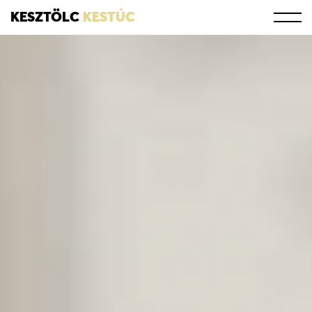
KESZTÖLC
KESTÚC