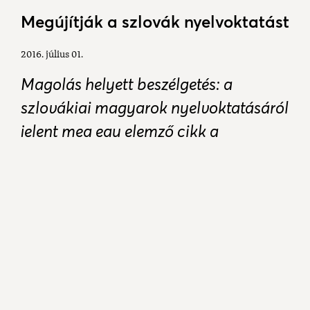
Megújítják a szlovák nyelvoktatást
2016. július 01.
Magolás helyett beszélgetés: a
szlovákiai magyarok nyelvoktatásáról
jelent meg egy elemző cikk a
Deltakn.sk portálon. Nekünk is
érdekes szempontokat vet fel.
Ha egy magyar szülőt megkérdezünk, miért adja
szlovák iskolába gyerekét, szinte mindig ugyanazt a
választ kapjuk: azért, mert a magyar iskolában nem
tanul meg szlovákul. A magyar intézményekben
valóban gondok vannak a szlovák nyelv oktatási
módszerével, de mi ennek az oka és merre tovább?