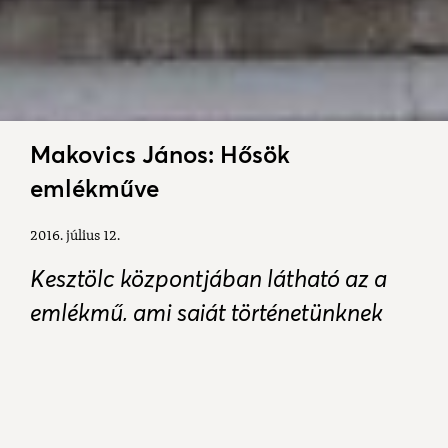
Makovics János: Hősök
emlékműve
2016. július 12.
Kesztölc központjában látható az a
emlékmű, ami saját történetünknek
állít emléket. A világpolitikai
események falunkat is érintette, sőt,
nagyon is, hiszen aki utána néz,