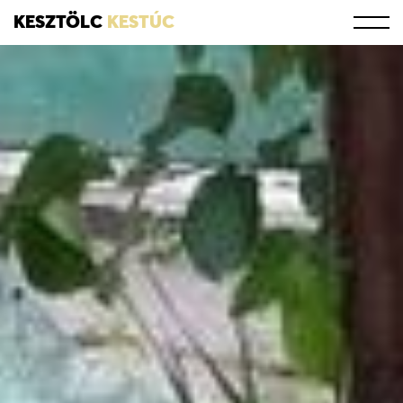
KESZTÖLC
KESTÚC