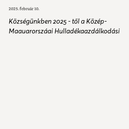
2025. február 10.
Községünkben 2025 - től a Közép-
Magyarországi Hulladékgazdálkodási
Nonprofit Kft gyűjti be és szállítja el
zöld hulladékot.
A zöld hulladék begyűjtésére a
szolgáltató 2025 évre 44 db lebomló
zsákot biztosít háztartásonként.
Az első részletet (12 db zsákot) február
12 - től lehet átvenni ügyfélfogadási
időben a polgármesteri hivatalban. A
fennmaradó mennyiséget a zsákok
beérkezése után lehet, majd egy