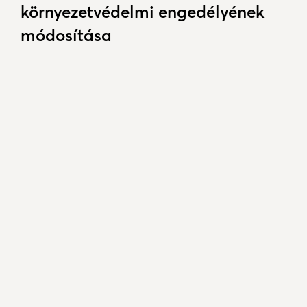
környezetvédelmi engedélyének
módosítása
2026. április 27.
A Pest Vármegyei Kormányhivatal
Országos Környezetvédelmi,
Természetvédelmi és
Hulladékgazdálkodási Főosztály (a
továbbiakban: Kormányhivatal) 2019.
március 6. napján kelt, PE/KTFO/373-
136/2019. számú határozatával
kiegészített, a Kormányhivatal 2019.
február 21. napján kelt, PE/KTFO/373-
111/2019. számú határozatával