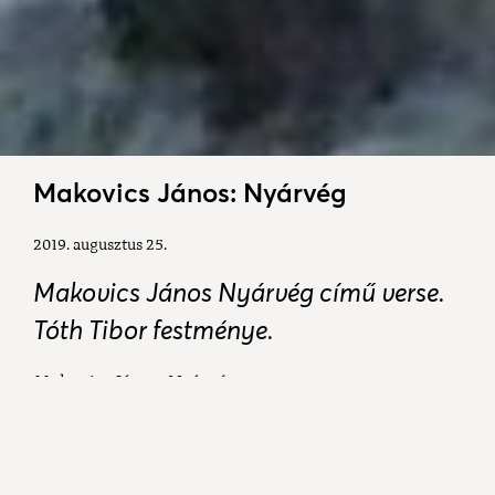
Makovics János: Nyárvég
2019. augusztus 25.
Makovics János Nyárvég című verse.
Tóth Tibor festménye.
Makovics János: Nyárvég
És elcsendesednek a partok,
strandok, csökken a tömeg
és nő az árny, rövidül a nap.