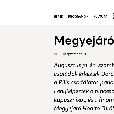
HÍREK
PROGRAMOK
KULTÚRA
Megyejáró 
2019. szeptember 01.
Augusztus 31-én, szomba
családok érkeztek Doro
a Pilis csodálatos pa
Fényképezték a pinceso
kapusznikot, és a fino
Megyejáró Hódító Túrát