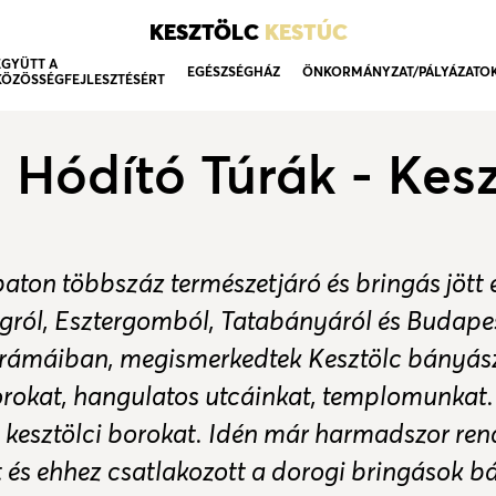
KESZTÖLC
KESTÚC
EGYÜTT A
EGÉSZSÉGHÁZ
ÖNKORMÁNYZAT/PÁLYÁZATO
KÖZÖSSÉGFEJLESZTÉSÉRT
Hódító Túrák - Kesz
ton többszáz természetjáró és bringás jött e
gról, Esztergomból, Tatabányáról és Budape
norámáiban, megismerkedtek Kesztölc bányá
rokat, hangulatos utcáinkat, templomunkat.
m kesztölci borokat. Idén már harmadszor re
 és ehhez csatlakozott a dorogi bringások b