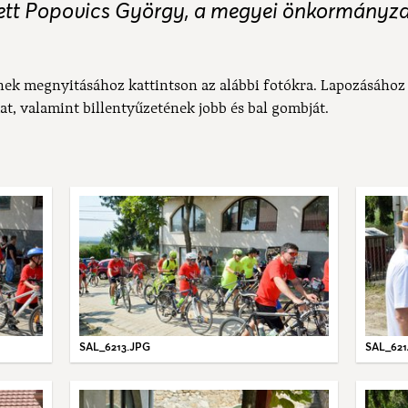
ett Popovics György, a megyei önkormányzat 
nek megnyitásához kattintson az alábbi fotókra. Lapozásához
at, valamint billentyűzetének jobb és bal gombját.
SAL_6213.JPG
SAL_621