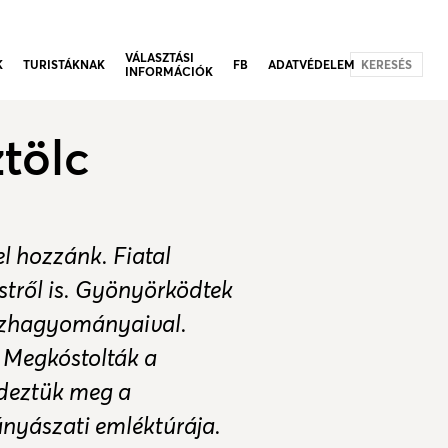
VÁLASZTÁSI
K
TURISTÁKNAK
FB
ADATVÉDELEM
KERESÉS
INFORMÁCIÓK
tölc
l hozzánk. Fiatal
stről is. Gyönyörködtek
szhagyományaival.
 Megkóstolták a
ndeztük meg a
ányászati emléktúrája.