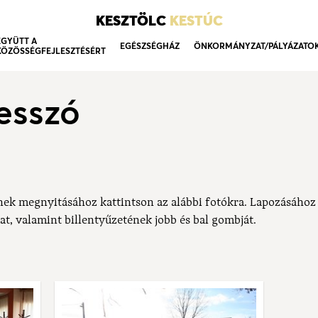
KESZTÖLC
KESTÚC
EGYÜTT A
EGÉSZSÉGHÁZ
ÖNKORMÁNYZAT/PÁLYÁZATO
KÖZÖSSÉGFEJLESZTÉSÉRT
esszó
nek megnyitásához kattintson az alábbi fotókra. Lapozásához
at, valamint billentyűzetének jobb és bal gombját.