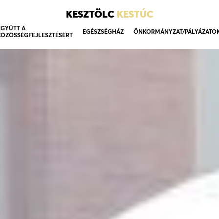
KESZTÖLC
KESTÚC
EGYÜTT A
EGÉSZSÉGHÁZ
ÖNKORMÁNYZAT/PÁLYÁZATO
KÖZÖSSÉGFEJLESZTÉSÉRT